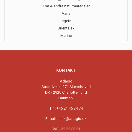
Træ & andre naturmaterialer
Varia
Legetøj
Orientalsk
Marine
KONTAKT
Adagio
Strandvejen 271,Skovshoved
DK - 2920 Charlottenlund
Danmark
Tlf : +45 21 46 34 74
E-mail:
antik@adagio.dk
CVR : 32 22 83 21