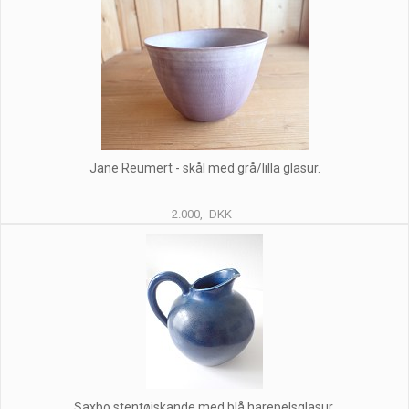
Jane Reumert - skål med grå/lilla glasur.
2.000,- DKK
Saxbo stentøjskande med blå harepelsglasur.