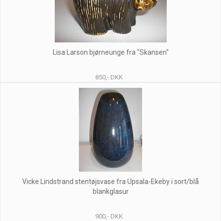
Lisa Larson bjørneunge fra "Skansen"
850,- DKK
Vicke Lindstrand stentøjsvase fra Upsala-Ekeby i sort/blå
blankglasur
900,- DKK