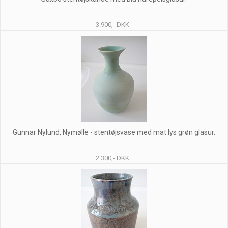
3.900,- DKK
Gunnar Nylund, Nymølle - stentøjsvase med mat lys grøn glasur.
2.300,- DKK