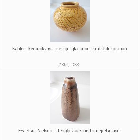
Kähler - keramikvase med gul glasur og skrafittidekoration.
2.300,- DKK
Eva Stær-Nielsen - stentøjsvase med harepelsglasur.