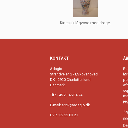
Kinesisk lågvase med drage.
KONTAKT
ÅB
Adagio
Bu
Strandvejen 271,Skovshoved
lø
DK - 2920 Charlottenlund
per
Danmark
afh
se
Tlf : +45 21 46 34 74
ma
je
E-mail:
antik@adagio.dk
Je
CVR : 32 22 83 21
ik
be