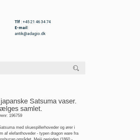
Tlf
: +45 21 46 34 74
E-mail
:
antik@adagio.dk
 japanske Satsuma vaser.
ælges samlet.
renr:
196759
Satsuma med skuespillerhoveder og ører i
rm af elefanthoveder - typen dragon ware fra
oshuzan området. Meiji perioden (1860 -