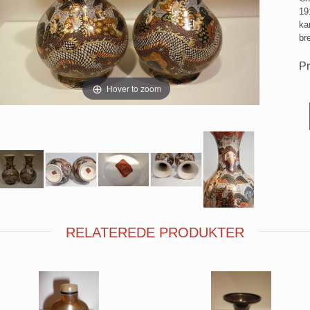
19
ka
br
Pr
Hover to zoom
RELATEREDE PRODUKTER