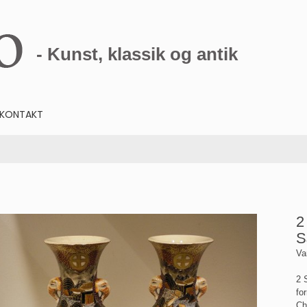
- Kunst, klassik og antik
KONTAKT
2
S
Va
2 
fo
Ch