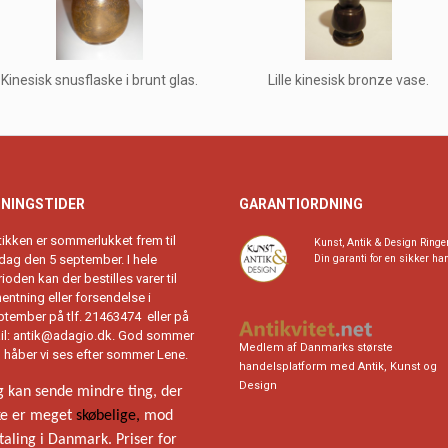
Kinesisk snusflaske i brunt glas.
Lille kinesisk bronze vase.
NINGSTIDER
GARANTIORDNING
tikken er sommerlukket frem til
Kunst, Antik & Design Ringe
rdag den 5 september. I hele
Din garanti for en sikker ha
ioden kan der bestilles varer til
entning eller forsendelse i
ptember på tlf. 21463474 eller på
il:
antik@adagio.dk
. God sommer
Medlem af Danmarks største
g håber vi ses efter sommer Lene.
handelsplatform med Antik, Kunst og
Design
g kan sende mindre ting, der
ke er meget
skøbelige,
mod
taling i Danmark. Priser for