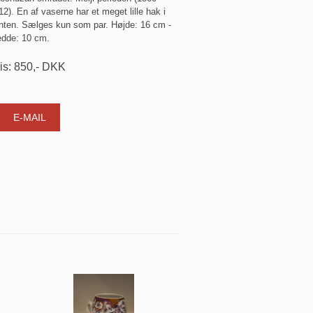
12). En af vaserne har et meget lille hak i
nten. Sælges kun som par. Højde: 16 cm -
edde: 10 cm.
is:
850
,-
DKK
E-MAIL